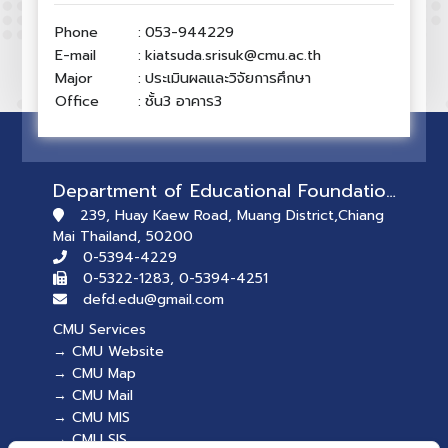
Phone
:
053-944229
E-mail
:
kiatsuda.srisuk@cmu.ac.th
Major
:
ประเมินผลและวิจัยการศึกษา
Office
:
ชั้น3 อาคาร3
Department of Educational Foundations and Development
239, Huay Kaew Road, Muang District,Chiang
Mai Thailand, 50200
0-5394-4229
0-5322-1283, 0-5394-4251
defd.edu@gmail.com
CMU Services
→ CMU Website
→ CMU Map
→ CMU Mail
→ CMU MIS
→ CMU SIS