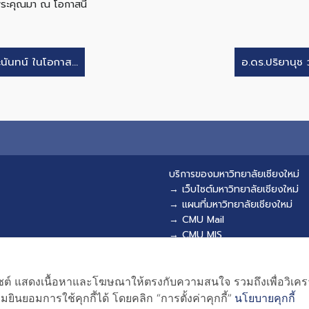
ระคุณมา ณ โอกาสนี้
ขอแสดงความยินดีกับ อ.ดร.ศักดา สวาทะนันทน์ ในโอกาส...
อ.ดร.ปริยานุช 
บริการของมหาวิทยาลัยเชียงใหม่
→ เว็บไซต์มหาวิทยาลัยเชียงใหม่
→ แผนที่มหาวิทยาลัยเชียงใหม่
→ CMU Mail
→ CMU MIS
→ CMU SIS
→ CMU WiFi
เว็บไซต์ แสดงเนื้อหาและโฆษณาให้ตรงกับความสนใจ รวมถึงเพื่อวิเ
ยินยอมการใช้คุกกี้ได้ โดยคลิก “การตั้งค่าคุกกี้”
นโยบายคุกกี้